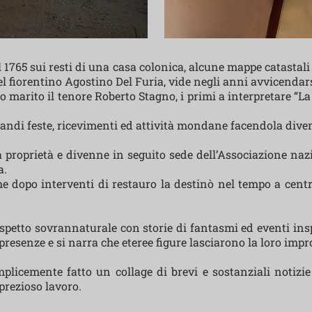
1765 sui resti di una casa colonica, alcune mappe catastali
el fiorentino Agostino Del Furia, vide negli anni avvicendars
marito il tenore Roberto Stagno, i primi a interpretare “La
grandi feste, ricevimenti ed attività mondane facendola dive
proprietà e divenne in seguito sede dell’Associazione nazio
a.
e dopo interventi di restauro la destinò nel tempo a centr
etto sovrannaturale con storie di fantasmi ed eventi insp
senze e si narra che eteree figure lasciarono la loro impront
mplicemente fatto un collage di brevi e sostanziali notizie
prezioso lavoro.