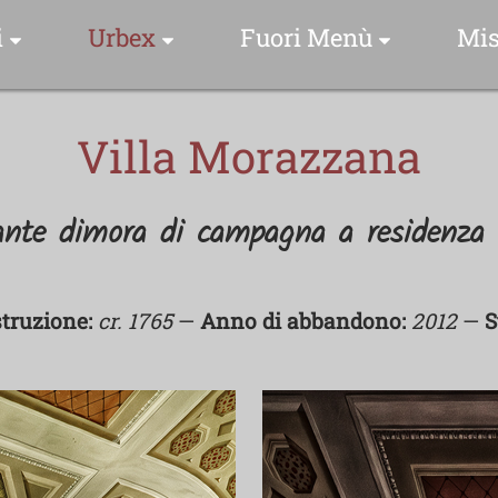
i
Urbex
Fuori Menù
Mis
 Specie Fotografate
Indice Foto Esplorazioni
Luoghi & Istanti
Villa Morazzana
Foto Storie
Drone Video Clip
Video Clip
nte dimora di campagna a residenza d
me Scientifico
Una Foto Una Storia
ome Comune
Collezioni Urbex
truzione:
cr. 1765
—
Anno di abbandono:
2012
—
S
Video Clip
lezioni Uccelli