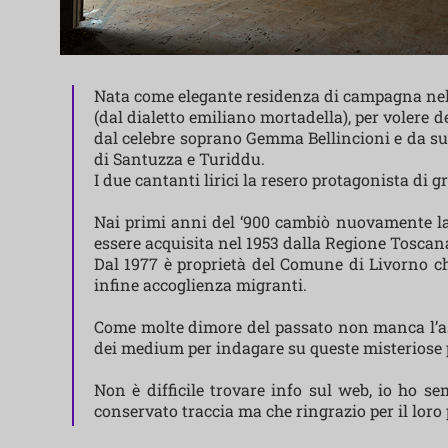
Nata come elegante residenza di campagna nel 
(dal dialetto emiliano mortadella), per volere d
dal celebre soprano Gemma Bellincioni e da suo 
di Santuzza e Turiddu.
I due cantanti lirici la resero protagonista di 
Nai primi anni del ‘900 cambiò nuovamente la 
essere acquisita nel 1953 dalla Regione Toscan
Dal 1977 è proprietà del Comune di Livorno ch
infine accoglienza migranti.
Come molte dimore del passato non manca l’asp
dei medium per indagare su queste misteriose pre
Non è difficile trovare info sul web, io ho se
conservato traccia ma che ringrazio per il loro 