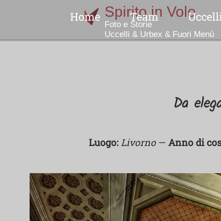
Home
Team
Uccell
Indice
Da elega
No
N
Luogo:
Livorno
—
Anno di cos
Col