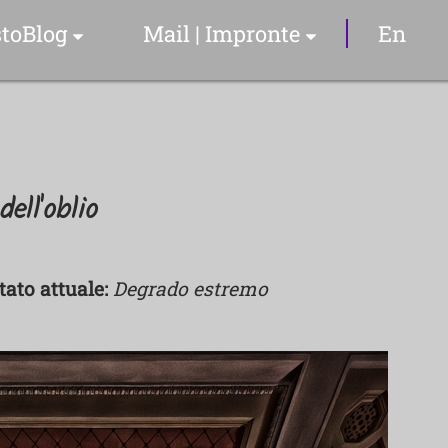
toBlog
Mail | Impronte
En
Articoli & Info
Il Sommelier
ell'oblio
YouTube Video
tato attuale:
Degrado estremo