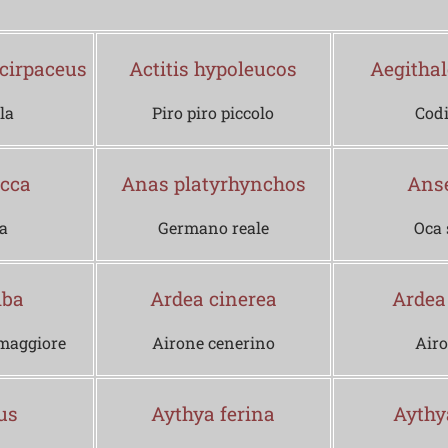
scirpaceus
Actitis hypoleucos
Aegitha
la
Piro piro piccolo
Cod
ecca
Anas platyrhynchos
Anse
a
Germano reale
Oca 
lba
Ardea cinerea
Ardea
maggiore
Airone cenerino
Airo
us
Aythya ferina
Aythy