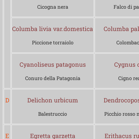
Cicogna nera
Falco di p
Columba livia var.domestica
Columba pa
Piccione torraiolo
Colombac
Cyanoliseus patagonus
Cygnus o
Conuro della Patagonia
Cigno re
D
Delichon urbicum
Dendrocopo
Balestruccio
Picchio rosso 
E
Egretta garzetta
Erithacus r