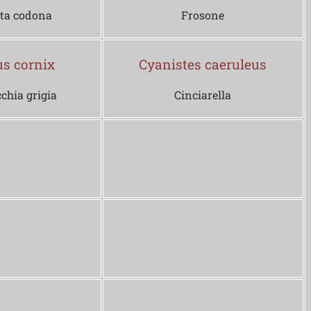
ta codona
Frosone
us cornix
Cyanistes caeruleus
chia grigia
Cinciarella