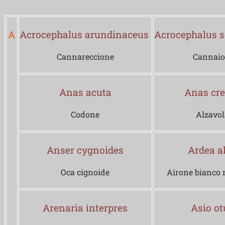
A
Acrocephalus arundinaceus
Acrocephalus 
Cannareccione
Cannaio
Anas acuta
Anas cr
Codone
Alzavol
Anser cygnoides
Ardea a
Oca cignoide
Airone bianco 
Arenaria interpres
Asio ot