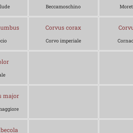
alude
Beccamoschino
Moret
lumbus
Corvus corax
Corv
cio
Corvo imperiale
Cornac
lor
ale
s major
maggiore
ubecola