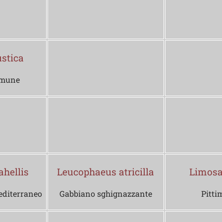
stica
omune
hellis
Leucophaeus atricilla
Limosa
editerraneo
Gabbiano sghignazzante
Pitti