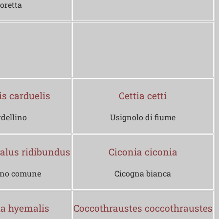
oretta
is carduelis
Cettia cetti
dellino
Usignolo di fiume
alus ridibundus
Ciconia ciconia
ano comune
Cicogna bianca
a hyemalis
Coccothraustes coccothraustes