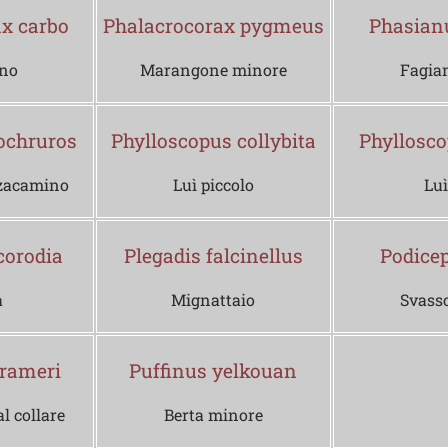
x carbo
Phalacrocorax pygmeus
Phasian
no
Marangone minore
Fagia
ochruros
Phylloscopus collybita
Phyllosco
zzacamino
Luì piccolo
Luì
corodia
Plegadis falcinellus
Podicep
a
Mignattaio
Svass
krameri
Puffinus yelkouan
l collare
Berta minore