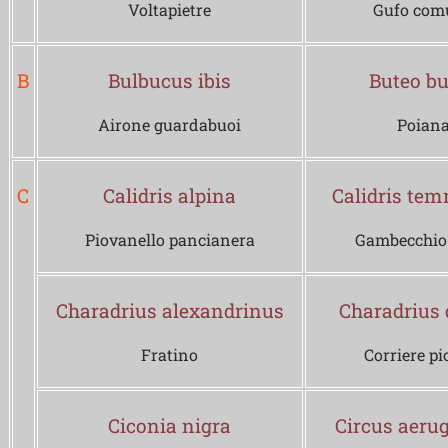
Voltapietre
Gufo com
B
Bulbucus ibis
Buteo bu
Airone guardabuoi
Poian
C
Calidris alpina
Calidris tem
Piovanello pancianera
Gambecchio
Charadrius alexandrinus
Charadrius 
Fratino
Corriere pi
Ciconia nigra
Circus aeru