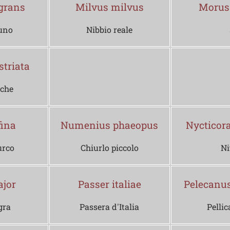
grans
Milvus milvus
Morus
uno
Nibbio reale
triata
sche
fina
Numenius phaeopus
Nycticor
urco
Chiurlo piccolo
Ni
ajor
Passer italiae
Pelecanus
gra
Passera d'Italia
Pelli