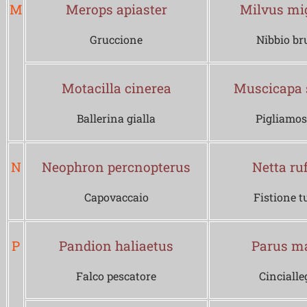
M
Merops apiaster
Milvus mi
Gruccione
Nibbio br
Motacilla cinerea
Muscicapa s
Ballerina gialla
Pigliamo
N
Neophron percnopterus
Netta ru
Capovaccaio
Fistione t
P
Pandion haliaetus
Parus m
Falco pescatore
Cincialle