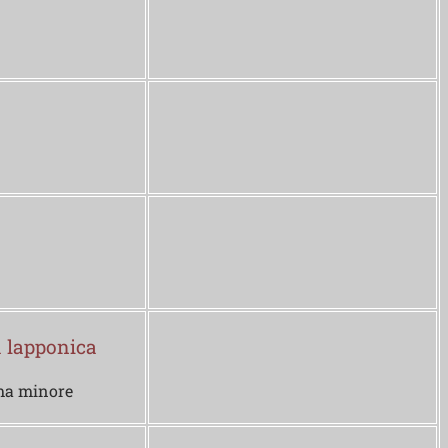
 lapponica
ma minore