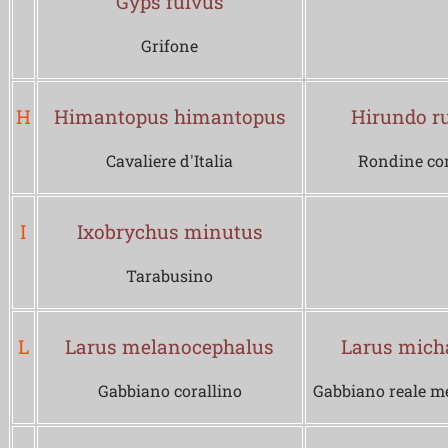
Gyps fulvus
Grifone
H
Himantopus himantopus
Hirundo ru
Cavaliere d'Italia
Rondine c
I
Ixobrychus minutus
Tarabusino
L
Larus melanocephalus
Larus micha
Gabbiano corallino
Gabbiano reale m