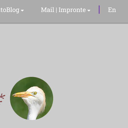
toBlog
Mail | Impronte
En
Articoli & Info
Il Sommelier
YouTube Video