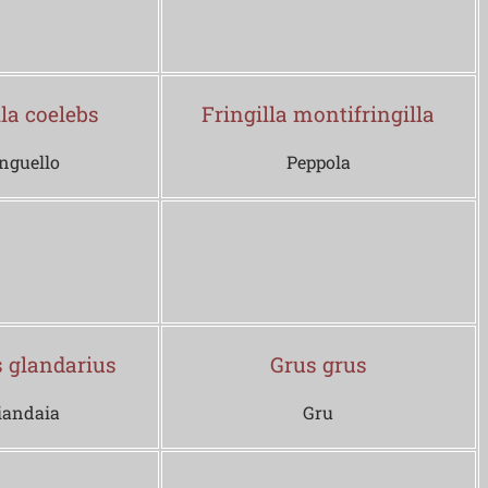
lla coelebs
Fringilla montifringilla
nguello
Peppola
s glandarius
Grus grus
iandaia
Gru