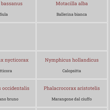
 bassanus
Motacilla alba
Sula
Ballerina bianca
ax nycticorax
Nymphicus hollandicus
tticora
Calopsitta
 occidentalis
Phalacrocorax aristotelis
cano bruno
Marangone dal ciuffo