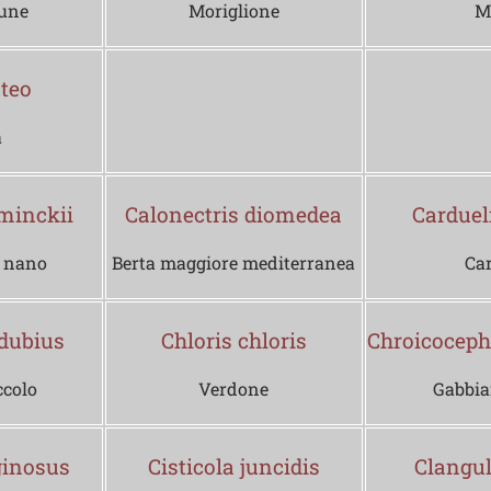
une
Moriglione
M
teo
a
minckii
Calonectris diomedea
Carduel
 nano
Berta maggiore mediterranea
Car
dubius
Chloris chloris
Chroicoceph
ccolo
Verdone
Gabbi
ginosus
Cisticola juncidis
Clangul