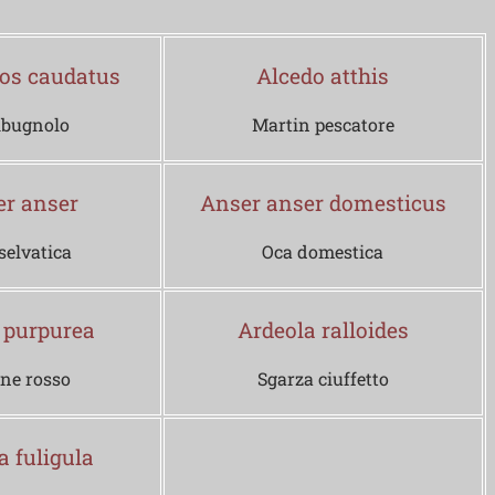
los caudatus
Alcedo atthis
ibugnolo
Martin pescatore
r anser
Anser anser domesticus
selvatica
Oca domestica
 purpurea
Ardeola ralloides
ne rosso
Sgarza ciuffetto
a fuligula