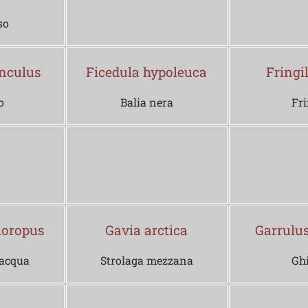
so
nculus
Ficedula hypoleuca
Fringi
o
Balia nera
Fri
loropus
Gavia arctica
Garrulu
'acqua
Strolaga mezzana
Gh