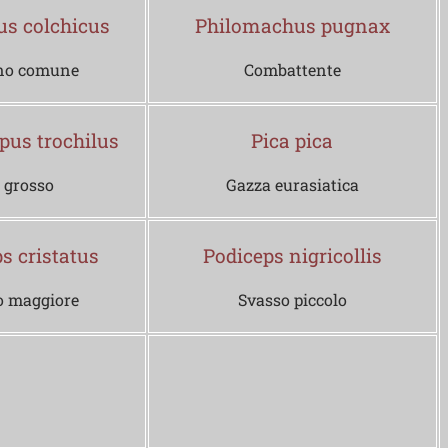
us colchicus
Philomachus pugnax
no comune
Combattente
pus trochilus
Pica pica
 grosso
Gazza eurasiatica
s cristatus
Podiceps nigricollis
o maggiore
Svasso piccolo