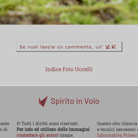
Indice Foto Uccelli
mente
© Tutti i diritti sono riservati.
Questo sito rilascia
no di
Per info ed utilizzo delle immagini
e tecnici necessari
contattare gli autori
Grazie.
Informativa Priva