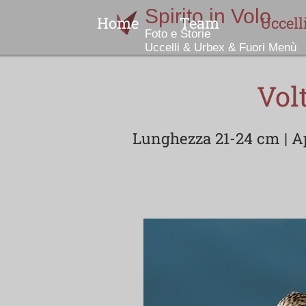
Home
Team
Uccell
Indice
Vol
Lunghezza 21-24 cm | Ape
No
N
Col