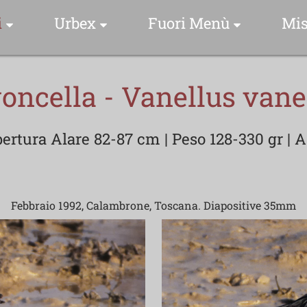
i
Urbex
Fuori Menù
Mis
 Specie Fotografate
Indice Foto Esplorazioni
Luoghi & Istanti
oncella - Vanellus vane
Foto Storie
Drone Video Clip
Video Clip
rtura Alare 82-87 cm | Peso 128-330 gr | As
me Scientifico
Una Foto Una Storia
ome Comune
Collezioni Urbex
Febbraio 1992, Calambrone, Toscana. Diapositive 35mm
Video Clip
lezioni Uccelli