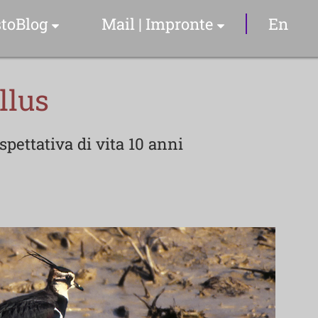
toBlog
Mail | Impronte
En
Articoli & Info
llus
Il Sommelier
pettativa di vita 10 anni
YouTube Video