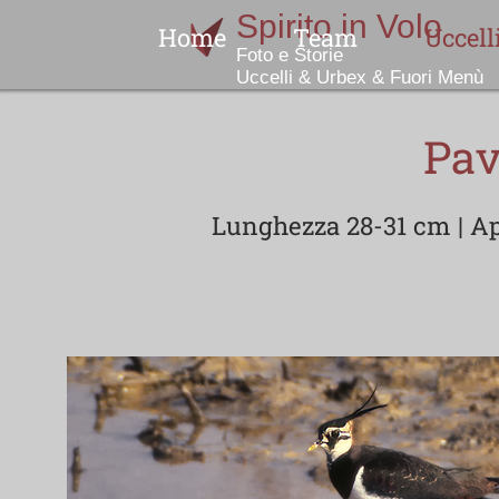
Home
Team
Uccell
Indice
Pav
Lunghezza 28-31 cm | Ape
No
N
Col